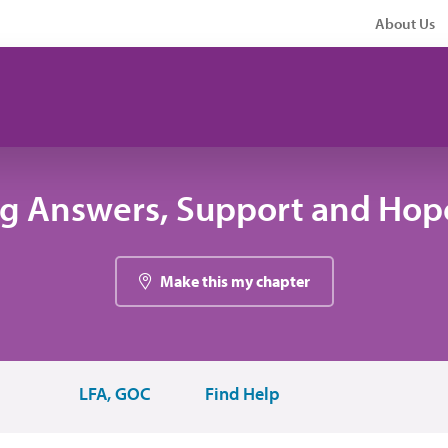
About Us
ng Answers, Support and Hope
Make this my chapter
LFA, GOC
Find Help