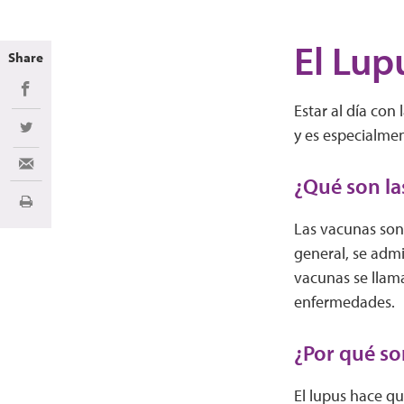
El Lup
Share
Share on Facebook
Estar al día con
y es especialme
Share on Twitter
Share via Email
¿Qué son la
Imprimir
Las vacunas son
general, se admi
vacunas se llam
enfermedades.
¿Por qué so
El lupus hace qu