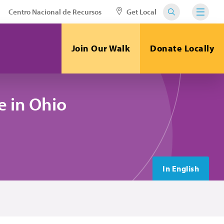
Centro Nacional de Recursos
Get Local
Join Our Walk
Donate Locally
 in Ohio
In English