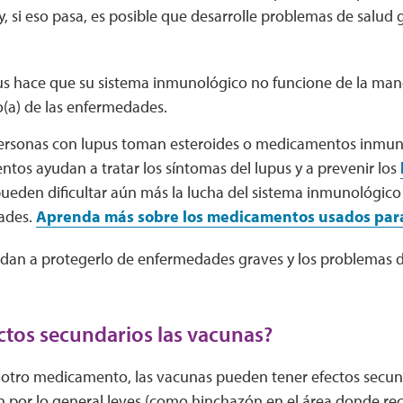
, si eso pasa, es posible que desarrolle problemas de salud 
us hace que su sistema inmunológico no funcione de la man
o(a) de las enfermedades.
rsonas con lupus toman esteroides o medicamentos inmuno
tos ayudan a tratar los síntomas del lupus y a prevenir los
ueden dificultar aún más la lucha del sistema inmunológico 
ades.
Aprenda más sobre los medicamentos usados para 
dan a protegerlo de enfermedades graves y los problemas 
ctos secundarios las vacunas?
otro medicamento, las vacunas pueden tener efectos secun
n por lo general leves (como hinchazón en el área donde reci