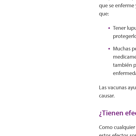
que se enferme y
que:
Tener lup
protegerl
Muchas pe
medicamen
también p
enfermed
Las vacunas ayu
causar.
¿Tienen efe
Como cualquier 
estos efectos so