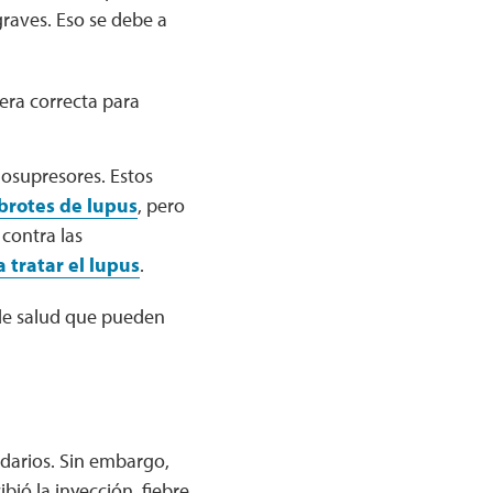
graves. Eso se debe a
era correcta para
supresores. Estos
brotes de lupus
, pero
contra las
tratar el lupus
.
de salud que pueden
darios. Sin embargo,
bió la inyección, fiebre