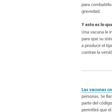
para combatirlo.
gravedad.
Y esto es lo q
Una vacuna le i
para que su sis
a producir el ti
contrae la versi
Las vacunas co
personas. Se ll
parte del código
permitirá que el