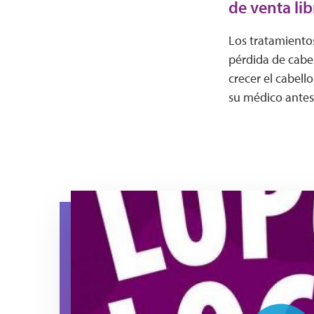
de venta lib
Los tratamientos
pérdida de cabel
crecer el cabel
su médico antes
YouTube Thumbnail Purple Lupus Locks