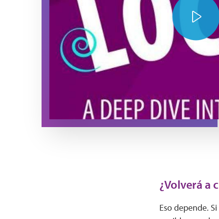
Play Video
¿Volverá a c
Eso depende. Si 