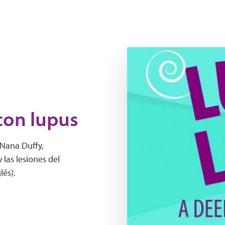
YouTube Thumbnail Lupus
con lupus
 Nana Duffy,
 las lesiones del
lés).