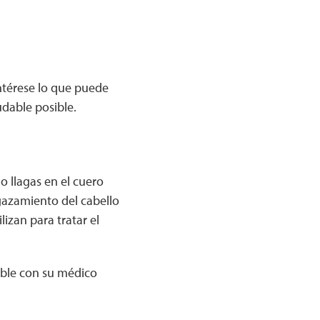
ntérese lo que puede
udable posible.
o llagas en el cuero
gazamiento del cabello
izan para tratar el
able con su médico