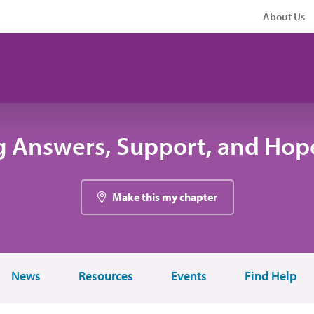
About Us
g Answers, Support, and Hope
Make this my chapter
News
Resources
Events
Find Help