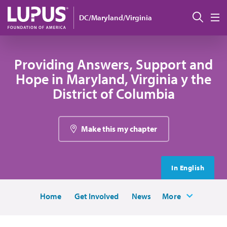
Pasar al contenido principal
Busc
DC/Maryland/Virginia
M
Providing Answers, Support and
Hope in Maryland, Virginia y the
District of Columbia
Make this my chapter
In English
Home
Get Involved
News
More