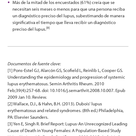
Más de la mitad de los encuestados (61%) creía que se
necesitan seis meses o menos para que una persona reciba
un diagnóstico preciso del lupus, subestimando de manera
significativa el tiempo que lleva recibir un diagnóstico
[9]
preciso del lupus.
Documentos de fuente clave:
[1] Pons-Estel GJ, Alarcón GS, Scofield L, Reinlib L, Cooper GS.
Understanding the epidemiology and progression of systemic
lupus erythematosus. Semin Arthritis Rheum. 2010
Feb;39(4):257-68. doi: 10.1016/j.semarthrit.2008.10.007. Epub
2009 Jan 10. Review.
[2] Wallace, D.J., & Hahn, B.H. (2013). Dubois' lupus
erythematosus and related syndromes. (8th ed.) Philadelphia,
PA: Elsevier Saunders.
[3] Yen E, Singh R. Brief Report: Lupus-An Unrecognized Leading
Cause of Death in Young Females: A Population-Based Study