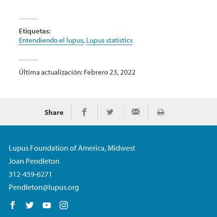
Etiquetas:
Entendiendo el lupus
,
Lupus statistics
Última actualización: Febrero 23, 2022
Share
Imprimir
Share on Facebook
Share on Twitter
Share via Email
Lupus Foundation of America, Midwest
Joan Pendleton
312-459-6271
Pendleton@lupus.org
Follow us on Facebook
Follow us on Twitter
Follow us on YouTube
Follow us on Instagram