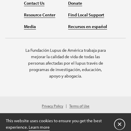
Contact Us
Donate
Resource Center
Find Local Support
Media
Recursos en español
La Fundación Lupus de América trabaja para
mejorar la calidad de vida de todas las
personas afectadas por el lupus través de
programas de investigación, educación,
apoyo y abogacía.
Privacy Policy
Terms of Use
© 2026 Lupus Foundation of America. All rights reserved.
Charitable organization with 501(c)(3) tax-exempt status. Federal ID #43-
This website uses cookies to ensure you get the best
1131436.
Cerrar
experience.
Learn more