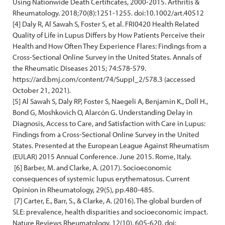
Using Nationwide Death Certificates, 2000-2015. Arthritis &
Rheumatology. 2018;70(8):1251-1255. doi:10.1002/art.40512
[4] Daly R, Al Sawah S, Foster S, et al. FRI0420 Health Related
Quality of Life in Lupus Differs by How Patients Perceive their
Health and How Often They Experience Flares: Findings from a
Cross-Sectional Online Survey in the United States. Annals of
the Rheumatic Diseases 2015; 74:578-579.
https://ard.bmj.com/content/74/Suppl_2/578.3 (accessed
October 21, 2021).
[5] Al Sawah S, Daly RP, Foster S, Naegeli A, Benjamin K., Doll H.,
Bond G, Moshkovich O, Alarcón G. Understanding Delay in
Diagnosis, Access to Care, and Satisfaction with Care in Lupus:
Findings from a Cross-Sectional Online Survey in the United
States. Presented at the European League Against Rheumatism
(EULAR) 2015 Annual Conference. June 2015. Rome, Italy.
[6] Barber, M. and Clarke, A. (2017). Socioeconomic
consequences of systemic lupus erythematosus. Current
Opinion in Rheumatology, 29(5), pp.480-485.
[7] Carter, E., Barr, S., & Clarke, A. (2016). The global burden of
SLE: prevalence, health disparities and socioeconomic impact.
Nature Reviews Rheumatology, 12(10), 605-620. doi: