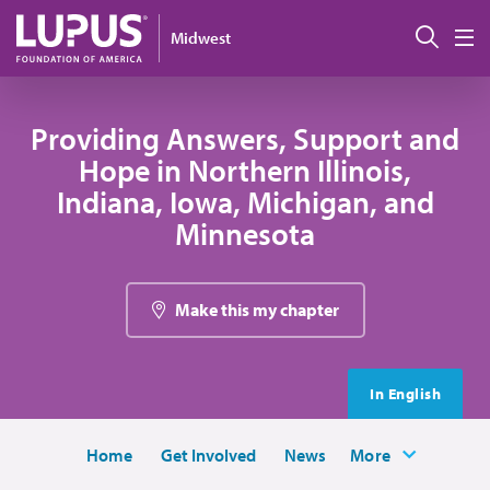
Pasar al contenido principal
Busc
Midwest
M
Providing Answers, Support and
Hope in Northern Illinois,
Indiana, Iowa, Michigan, and
Minnesota
Make this my chapter
In English
Home
Get Involved
News
More