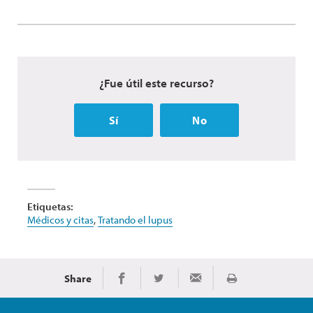
¿Fue útil este recurso?
Sí
No
Etiquetas:
Médicos y citas
,
Tratando el lupus
Share
Imprimir
Share on Facebook
Share on Twitter
Share via Email