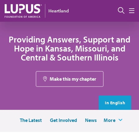
Pasar al contenido principal
Busc
Heartland
M
Providing Answers, Support and
Hope in Kansas, Missouri, and
Central & Southern Illinois
Make this my chapter
In English
The Latest
Get Involved
News
More