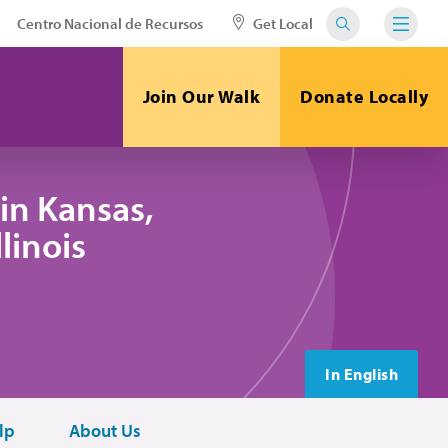
Centro Nacional de Recursos
Get Local
Join Our Walk
Donate Locally
in Kansas,
linois
In English
lp
About Us