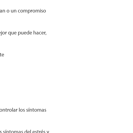
plan o un compromiso
ejor que puede hacer,
te
controlar los síntomas
s síntomas del estrés y