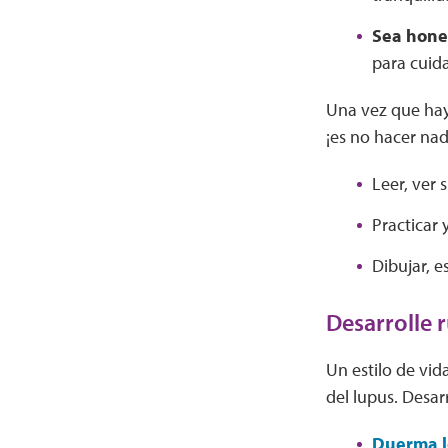
Sea hones
para cuida
Una vez que hay
¡es no hacer na
Leer, ver 
Practicar
Dibujar, e
Desarrolle 
Un estilo de vid
del lupus. Desar
Duerma lo