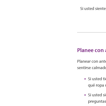
Si usted sient
Planee con 
Planear con ante
sentirse calmado
Si usted t
qué ropa 
Si usted s
preguntas