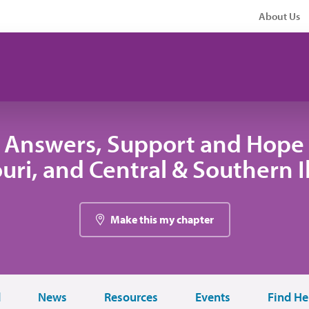
About Us
 Answers, Support and Hope 
uri, and Central & Southern Il
Make this my chapter
d
News
Resources
Events
Find He