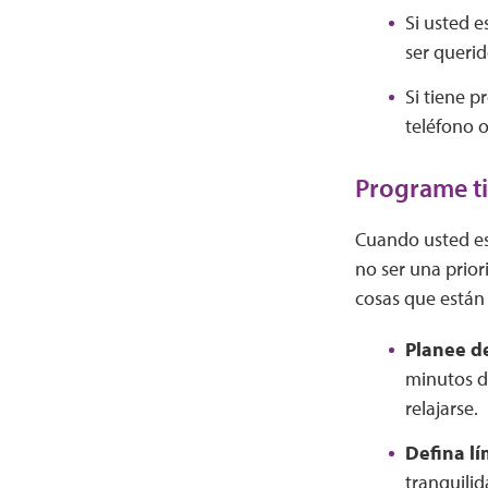
Si usted e
ser querid
Si tiene p
teléfono 
Programe ti
Cuando usted est
no ser una prio
cosas que están 
Planee d
minutos d
relajarse.
Defina lí
tranquilid