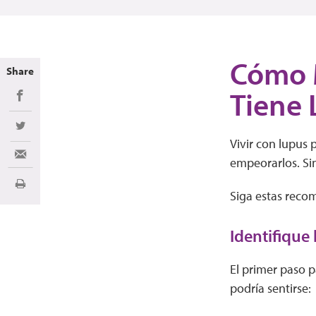
Cómo M
Share
Tiene 
Share on Facebook
Share on Twitter
Vivir con lupus 
Share via Email
empeorarlos. Si
Imprimir
Siga estas reco
Identifique 
El primer paso p
podría sentirse: