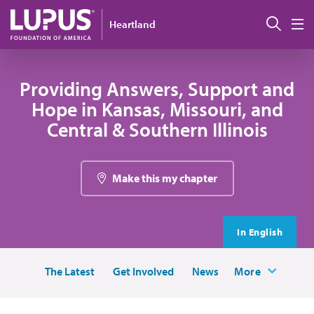
Pasar al contenido principal
Busc
Heartland
M
Providing Answers, Support and
Hope in Kansas, Missouri, and
Central & Southern Illinois
Make this my chapter
In English
The Latest
Get Involved
News
More