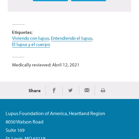
Etiquetas:
Viviendo con lupus
,
Entendiendo el lupus
,
El lupus y el cuerpo
Medically reviewed: Abril 12, 2021
Share
Imprimir
Share on Facebook
Share on Twitter
Share via Email
Lupus Foundation of America, Heartland Region
8050 Watson Road
Suite 169
St. Louis, MO 63119