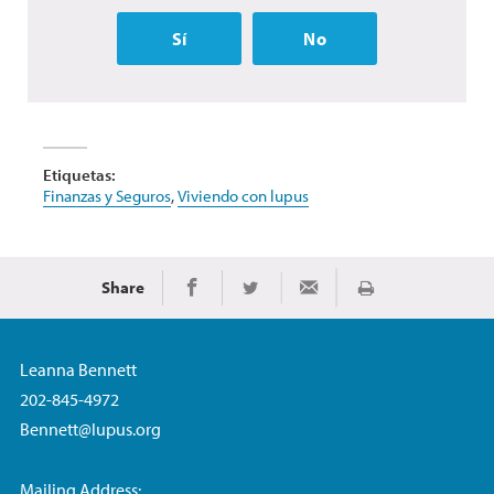
Sí
No
Etiquetas:
Finanzas y Seguros
,
Viviendo con lupus
Share
Imprimir
Share on Facebook
Share on Twitter
Share via Email
Leanna Bennett
202-845-4972
Bennett@lupus.org
Mailing Address: