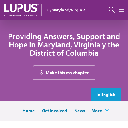
Pasar al contenido principal
Busc
DC/Maryland/Virginia
M
Providing Answers, Support and
Hope in Maryland, Virginia y the
District of Columbia
Make this my chapter
In English
Home
Get Involved
News
More