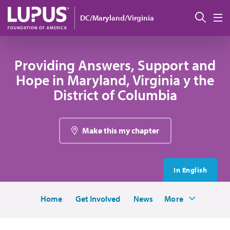
Pasar al contenido principal
Busc
DC/Maryland/Virginia
M
Providing Answers, Support and
Hope in Maryland, Virginia y the
District of Columbia
Make this my chapter
In English
Home
Get Involved
News
More