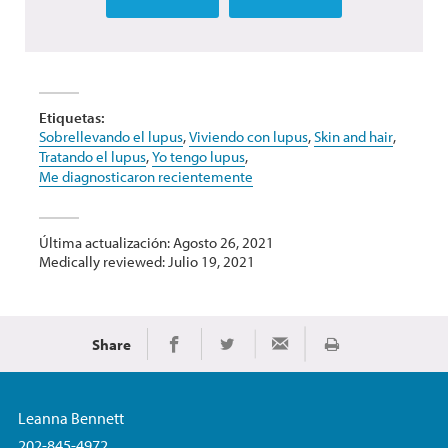
Etiquetas:
Sobrellevando el lupus
,
Viviendo con lupus
,
Skin and hair
,
Tratando el lupus
,
Yo tengo lupus
,
Me diagnosticaron recientemente
Última actualización: Agosto 26, 2021
Medically reviewed: Julio 19, 2021
Share
Imprimir
Share on Facebook
Share on Twitter
Share via Email
Leanna Bennett
202-845-4972