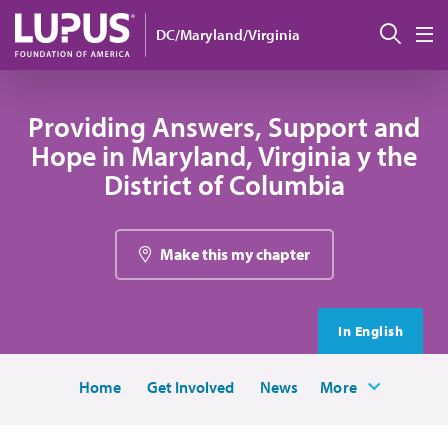
Pasar al contenido principal
Busc
DC/Maryland/Virginia
M
Providing Answers, Support and
Hope in Maryland, Virginia y the
District of Columbia
Make this my chapter
In English
Home
Get Involved
News
More