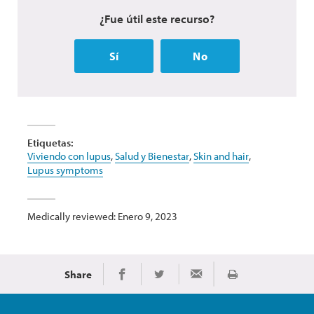
¿Fue útil este recurso?
Sí
No
Etiquetas:
Viviendo con lupus
,
Salud y Bienestar
,
Skin and hair
,
Lupus symptoms
Medically reviewed: Enero 9, 2023
Share
Imprimir
Share on Facebook
Share on Twitter
Share via Email