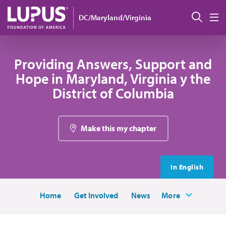
Pasar al contenido principal
Busc
DC/Maryland/Virginia
M
Providing Answers, Support and
Hope in Maryland, Virginia y the
District of Columbia
Make this my chapter
In English
Home
Get Involved
News
More