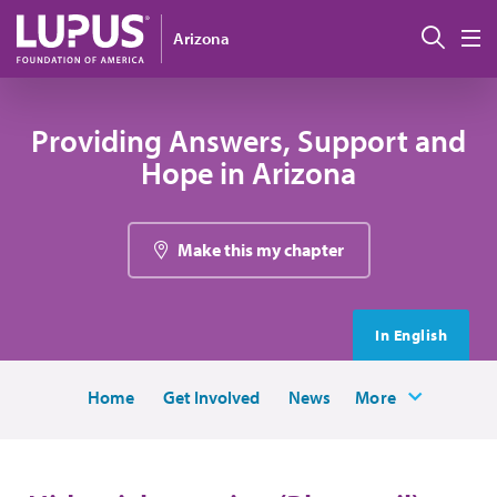
Pasar al contenido principal
Busc
Arizona
M
Providing Answers, Support and
Hope in Arizona
Make this my chapter
In English
Home
Get Involved
News
More