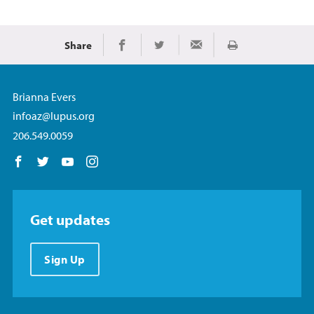
Share
Imprimir
Share on Facebook
Share on Twitter
Share via Email
Brianna Evers
infoaz@lupus.org
206.549.0059
Follow us on Facebook
Follow us on Twitter
Follow us on YouTube
Follow us on Instagram
Get updates
Sign Up