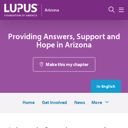
Pasar al contenido principal
Busc
Arizona
M
Providing Answers, Support and
Hope in Arizona
Make this my chapter
In English
Home
Get Involved
News
More