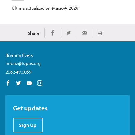
Última actualización: Marzo 4, 2026
Share
Imprimir
Share on Facebook
Share on Twitter
Share via Email
Brianna Evers
infoaz@lupus.org
206.549.0059
Follow us on Facebook
Follow us on Twitter
Follow us on YouTube
Follow us on Instagram
Get updates
Sign Up