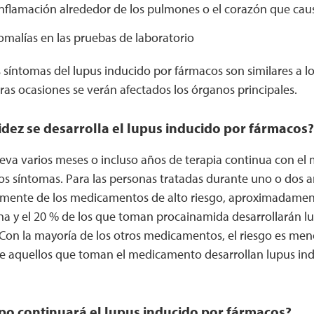
(inflamación alrededor de los pulmones o el corazón que cau
omalías en las pruebas de laboratorio
 síntomas del lupus inducido por fármacos son similares a lo
aras ocasiones se verán afectados los órganos principales.
dez se desarrolla el lupus inducido por fármacos
lleva varios meses o incluso años de terapia continua con e
s síntomas. Para las personas tratadas durante uno o dos a
almente de los medicamentos de alto riesgo, aproximadament
na y el 20 % de los que toman procainamida desarrollarán l
on la mayoría de los otros medicamentos, el riesgo es men
e aquellos que toman el medicamento desarrollan lupus in
po continuará el lupus inducido por fármacos?