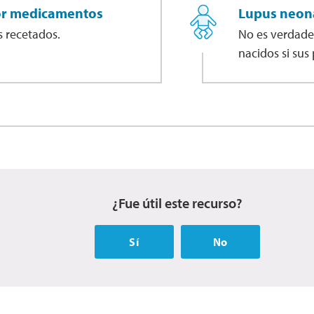
or medicamentos
Lupus neon
 recetados.
No es verdader
nacidos si sus
¿Fue útil este recurso?
Sí
No