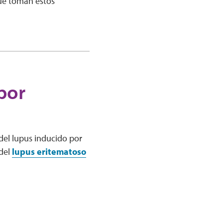
ue toman estos
por
del lupus inducido por
del
lupus eritematoso