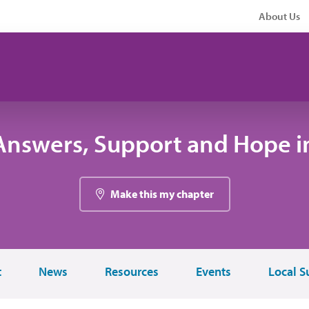
About Us
Answers, Support and Hope i
Make this my chapter
t
News
Resources
Events
Local S