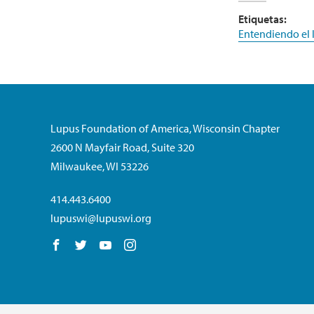
Etiquetas:
Entendiendo el 
Lupus Foundation of America, Wisconsin Chapter
2600 N Mayfair Road, Suite 320
Milwaukee, WI 53226
414.443.6400
lupuswi@lupuswi.org
Follow us on Facebook
Follow us on Twitter
Follow us on YouTube
Follow us on Instagram