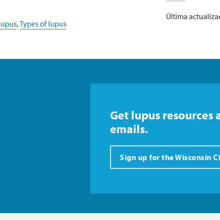
Última actualiza
lupus
,
Types of lupus
Get lupus resources 
emails.
Sign up for the Wisconsin 