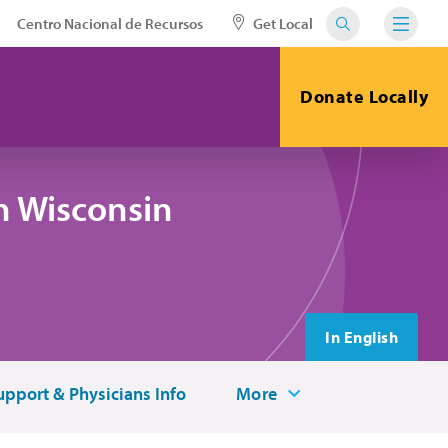
Centro Nacional de Recursos
Get Local
Donate Locally
n Wisconsin
In English
upport & Physicians Info
More