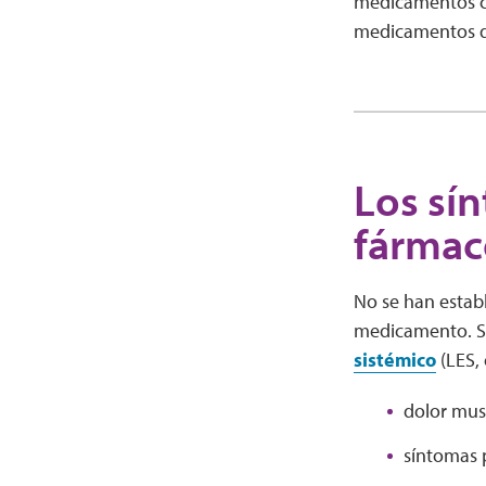
medicamentos co
medicamentos de
Los sí
fárma
No se han establ
medicamento. Si
sistémico
(LES, 
dolor musc
síntomas p