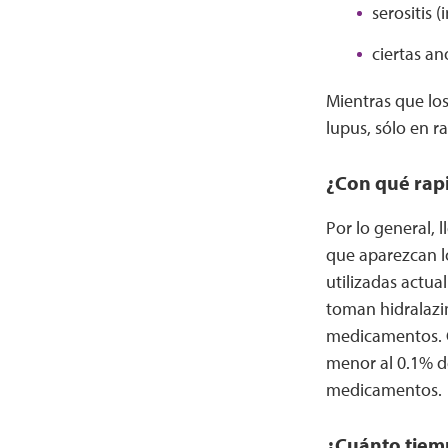
serositis 
ciertas an
Mientras que los
lupus, sólo en r
¿Con qué rapi
Por lo general, 
que aparezcan lo
utilizadas actu
toman hidralazi
medicamentos. C
menor al 0.1% d
medicamentos.
¿Cuánto tiem