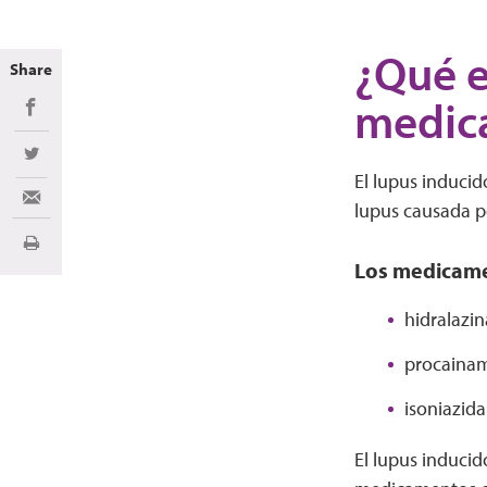
¿Qué e
Share
medic
Share on Facebook
Share on Twitter
El lupus induci
Share via Email
lupus causada p
Imprimir
Los medicame
hidralazina
procainami
isoniazida
El lupus induci