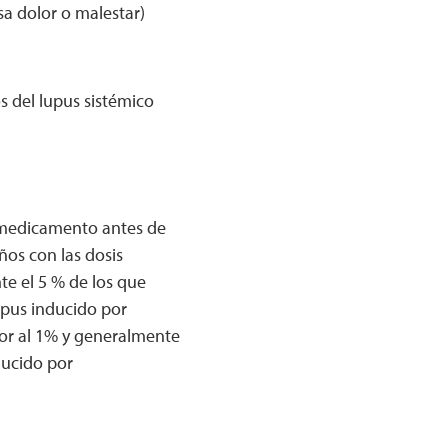
sa dolor o malestar)
s del lupus sistémico
?
l medicamento antes de
ños con las dosis
e el 5 % de los que
upus inducido por
or al 1% y generalmente
ducido por