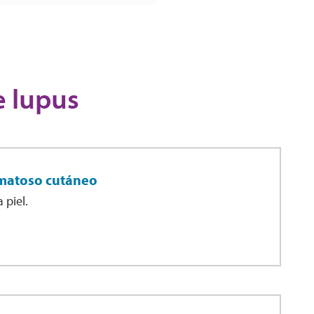
e lupus
ematoso cutáneo
 piel.