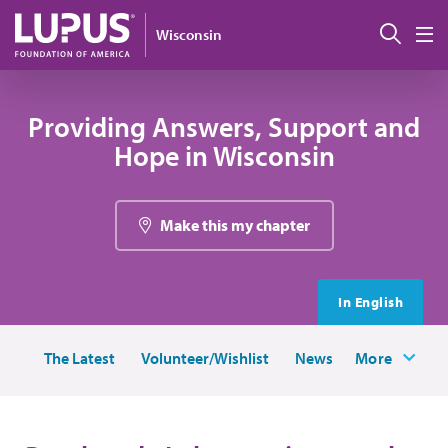
Pasar al contenido principal
Busc
Wisconsin
M
Providing Answers, Support and
Hope in Wisconsin
Make this my chapter
In English
The Latest
Volunteer/Wishlist
News
More