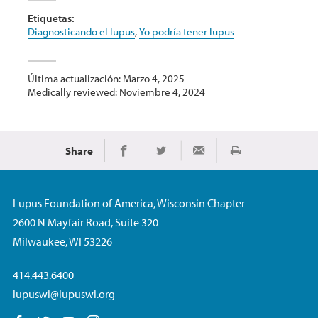
Etiquetas:
Diagnosticando el lupus
,
Yo podría tener lupus
Última actualización: Marzo 4, 2025
Medically reviewed: Noviembre 4, 2024
Share
Imprimir
Share on Facebook
Share on Twitter
Share via Email
Lupus Foundation of America, Wisconsin Chapter
2600 N Mayfair Road, Suite 320
Milwaukee, WI 53226
414.443.6400
lupuswi@lupuswi.org