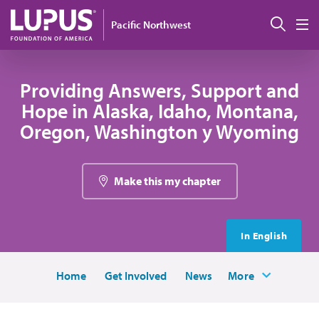
Pasar al contenido principal
Busc
Pacific Northwest
M
Providing Answers, Support and
Hope in Alaska, Idaho, Montana,
Oregon, Washington y Wyoming
Make this my chapter
In English
Home
Get Involved
News
More