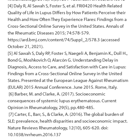
[4] Daly R, Al Sawah S, Foster S, et al. FRI0420 Health Related
Quality of Life in Lupus Differs by How Patients Perceive their
Health and How Often They Experience Flares: Findings from a
Cross-Sectional Online Survey in the United States. Annals of
the Rheumatic Diseases 2015; 74:578-579.
https://ard.bmj.com/content/74/Suppl_2/578.3 (accessed
October 21, 2021).
[5] Al Sawah S, Daly RP, Foster S, Naegeli A, Benjamin K., Doll H.,
Bond G, Moshkovich O, Alarcón G. Understanding Delay in
Diagnosis, Access to Care, and Satisfaction with Care in Lupus:
Findings from a Cross-Sectional Online Survey in the United
States. Presented at the European League Against Rheumatism
(EULAR) 2015 Annual Conference. June 2015. Rome, Italy.
[6] Barber, M. and Clarke, A. (2017). Socioeconomic
consequences of systemic lupus erythematosus. Current
Opinion in Rheumatology, 29(5), pp.480-485.
[7] Carter, E., Barr, S., & Clarke, A. (2016). The global burden of
SLE: prevalence, health disparities and socioeconomic impact.
Nature Reviews Rheumatology, 12(10), 605-620. doi:
10.1038/nrrheum.2016.137