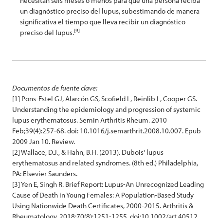
necesitan seis meses o menos para que una persona reciba
un diagnóstico preciso del lupus, subestimando de manera
significativa el tiempo que lleva recibir un diagnóstico
[9]
preciso del lupus.
Documentos de fuente clave:
[1] Pons-Estel GJ, Alarcón GS, Scofield L, Reinlib L, Cooper GS.
Understanding the epidemiology and progression of systemic
lupus erythematosus. Semin Arthritis Rheum. 2010
Feb;39(4):257-68. doi: 10.1016/j.semarthrit.2008.10.007. Epub
2009 Jan 10. Review.
[2] Wallace, D.J., & Hahn, B.H. (2013). Dubois' lupus
erythematosus and related syndromes. (8th ed.) Philadelphia,
PA: Elsevier Saunders.
[3] Yen E, Singh R. Brief Report: Lupus-An Unrecognized Leading
Cause of Death in Young Females: A Population-Based Study
Using Nationwide Death Certificates, 2000-2015. Arthritis &
Rheumatology. 2018;70(8):1251-1255. doi:10.1002/art.40512