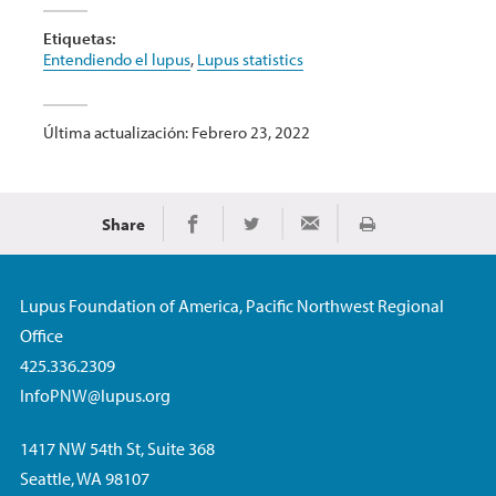
Etiquetas:
Entendiendo el lupus
,
Lupus statistics
Última actualización: Febrero 23, 2022
Share
Imprimir
Share on Facebook
Share on Twitter
Share via Email
Lupus Foundation of America, Pacific Northwest Regional
Office
425.336.2309
InfoPNW@lupus.org
1417 NW 54th St, Suite 368
Seattle, WA 98107