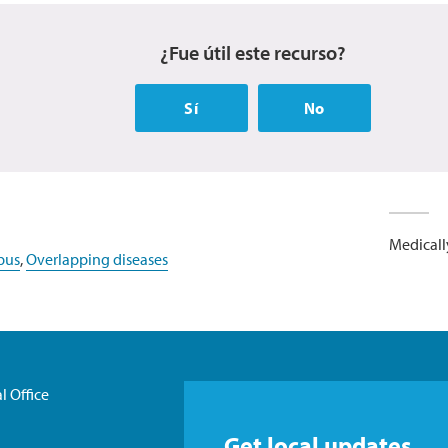
¿Fue útil este recurso?
Sí
No
Medicall
pus
,
Overlapping diseases
l Office
Get local updates