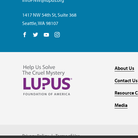
InfoPNW@lupus.org
1417 NW 54th St, Suite 368
Seattle, WA 98107
Follow us on Facebook
Follow us on Twitter
Follow us on YouTube
Follow us on Instagram
About Us
Contact Us
Resource C
Media
Privacy Policy
Terms of Use