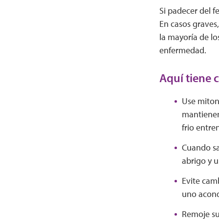
Si padecer del 
En casos graves
la mayoría de lo
enfermedad.
Aquí tiene 
Use mitone
mantienen
frio entre
Cuando sa
abrigo y u
Evite camb
uno acond
Remoje su