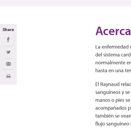
Acerca
Share
Share on Facebook
La enfermedad 
del sistema card
Share on Twitter
normalmente en 
Share via Email
hasta en una ter
Imprimir
El Raynaud rela
sanguíneos y se 
manos o pies se
acompañados por
también se vean 
flujo sanguíneo 