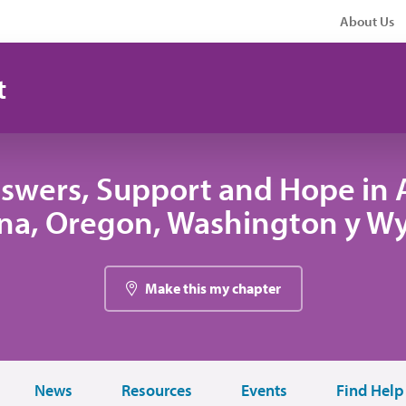
About Us
t
swers, Support and Hope in A
na, Oregon, Washington y W
Make this my chapter
News
Resources
Events
Find Help