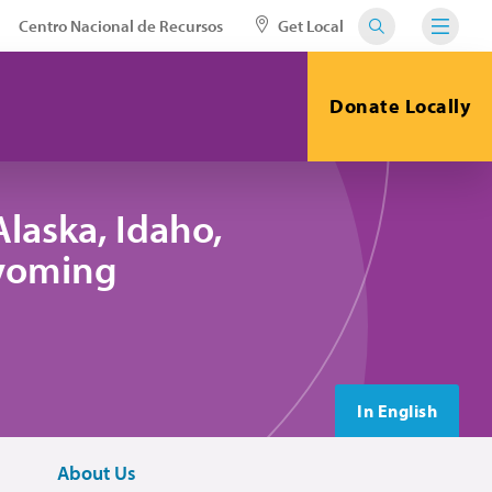
Centro Nacional de Recursos
Get Local
Donate Locally
laska, Idaho,
yoming
In English
About Us