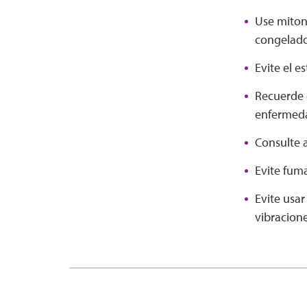
Use miton
congelado
Evite el e
Recuerde 
enfermed
Consulte a
Evite fum
Evite usa
vibracion