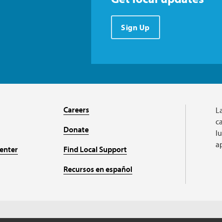
Sign Up
Careers
L
ca
Donate
l
a
enter
Find Local Support
Recursos en español