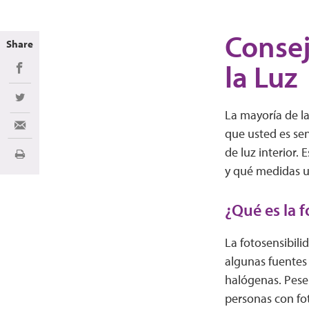
Consej
Share
la Luz
Share on Facebook
Share on Twitter
La mayoría de la
Share via Email
que usted es sen
de luz interior.
Imprimir
y qué medidas u
¿Qué es la 
La fotosensibili
algunas fuentes 
halógenas. Pese 
personas con fot