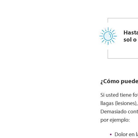
Hasta
sol o
¿Cómo puede l
Si usted tiene f
llagas (lesiones
Demasiado conta
por ejemplo:
Dolor en l