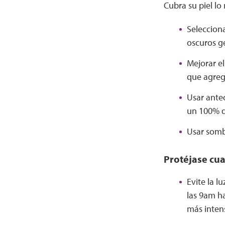
Cubra su piel lo
Selecciona
oscuros g
Mejorar el
que agreg
Usar ante
un 100% d
Usar somb
Protéjase cua
Evite la l
las 9am ha
más inten