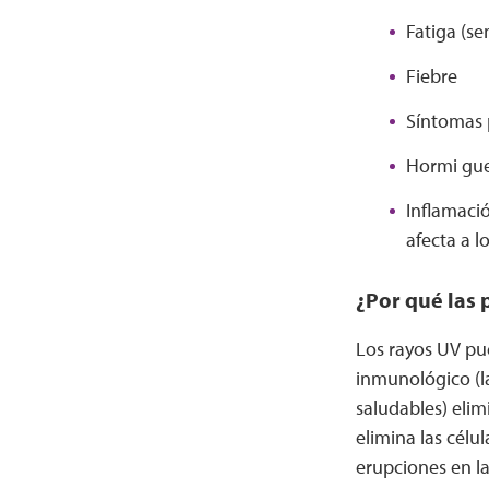
Fatiga (se
Fiebre
Síntomas p
Hormi gue
Inflamació
afecta a l
¿Por qué las 
Los rayos UV pu
inmunológico (l
saludables) elim
elimina las célu
erupciones en la