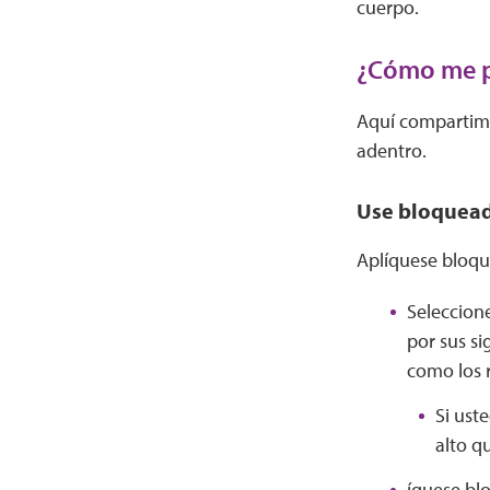
cuerpo.
¿Cómo me p
Aquí compartimos
adentro.
Use bloquead
Aplíquese bloquea
Seleccione
por sus si
como los r
Si ust
alto q
íquese blo