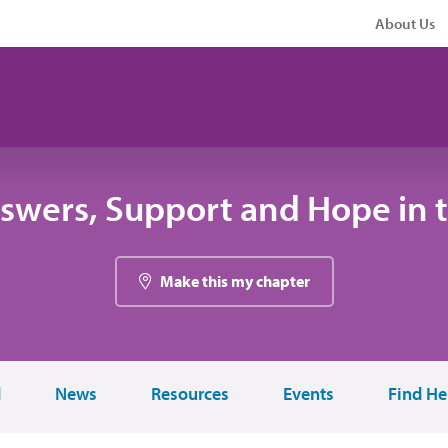
About Us
swers, Support and Hope in 
Make this my chapter
d
News
Resources
Events
Find He