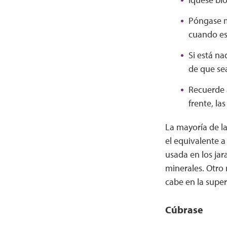
Póngase má
cuando est
Si está n
de que sea
Recuerde a
frente, la
La mayoría de la
el equivalente a
usada en los ja
minerales. Otro 
cabe en la super
Cúbrase