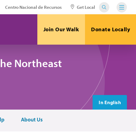
Centro Nacional de Recursos
Get Local
Join Our Walk
Donate Locally
the Northeast
In English
lp
About Us