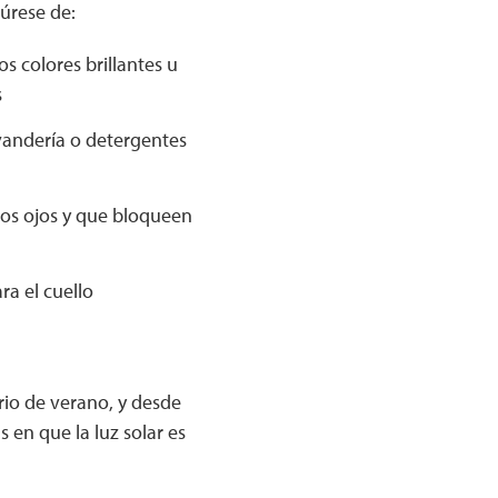
gúrese de:
s colores brillantes u
s
avandería o detergentes
los ojos y que bloqueen
a el cuello
rio de verano, y desde
s en que la luz solar es