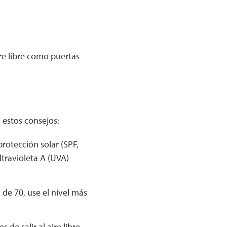
re libre como puertas
a estos consejos:
rotección solar (SPF,
ltravioleta A (UVA)
 de 70, use el nivel más
de salir al aire libre