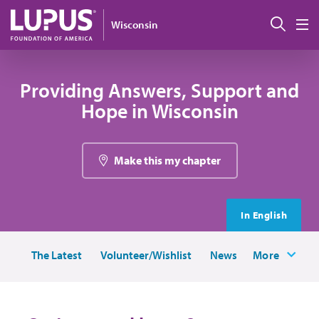
Pasar al contenido principal
Busc
Wisconsin
M
Providing Answers, Support and
Hope in Wisconsin
Make this my chapter
In English
The Latest
Volunteer/Wishlist
News
More