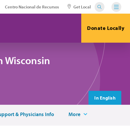
Centro Nacional de Recursos
Get Local
Donate Locally
n Wisconsin
In English
upport & Physicians Info
More