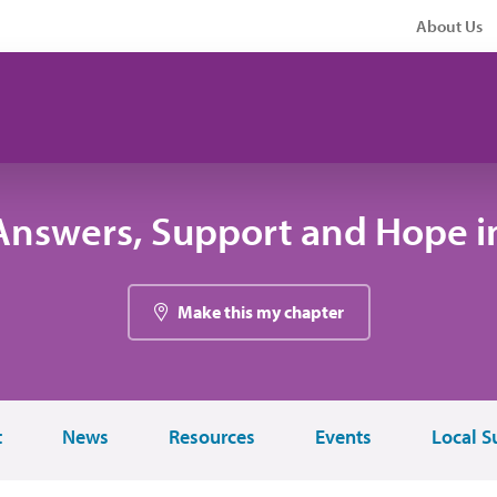
About Us
Answers, Support and Hope i
Make this my chapter
t
News
Resources
Events
Local S