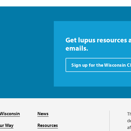
Get lupus resources 
emails.
Sign up for the Wisconsin 
Wisconsin
News
T
de
our Way
Resources
a