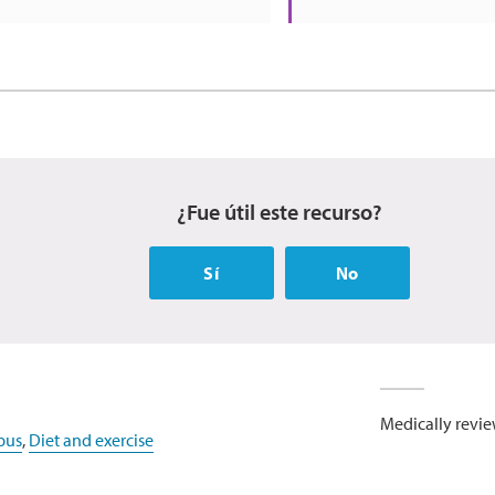
¿Fue útil este recurso?
Sí
No
Medically revie
pus
,
Diet and exercise