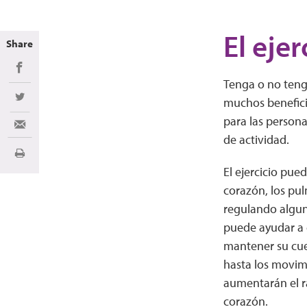
El eje
Share
Share on Facebook
Tenga o no tenga
muchos benefici
Share on Twitter
para las person
Share via Email
de actividad.
Imprimir
El ejercicio pue
corazón, los pul
regulando alguno
puede ayudar a 
mantener su cuer
hasta los movim
aumentarán el r
corazón.