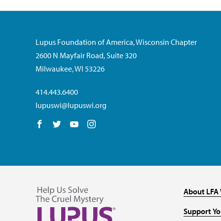
Lupus Foundation of America, Wisconsin Chapter
2600 N Mayfair Road, Suite 320
Milwaukee, WI 53226
414.443.6400
lupuswi@lupuswi.org
Follow us on Facebook
Follow us on Twitter
Follow us on YouTube
Follow us on Instagram
About LFA 
Support Y