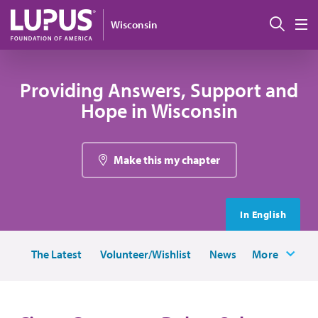
Pasar al contenido principal
Busc
Wisconsin
M
Providing Answers, Support and
Hope in Wisconsin
Make this my chapter
In English
The Latest
Volunteer/Wishlist
News
More