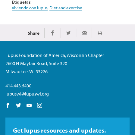
Etiquetas:
Viviendo con lupus
,
Diet and exercise
Share
Imprimir
Share on Facebook
Share on Twitter
Share via Email
Lupus Foundation of America, Wisconsin Chapter
2600 N Mayfair Road, Suite 320
Milwaukee, WI 53226
414.443.6400
lupuswi@lupuswi.org
Follow us on Facebook
Follow us on Twitter
Follow us on YouTube
Follow us on Instagram
Get lupus resources and updates.