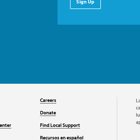
Sign Up
Careers
L
ca
Donate
l
a
enter
Find Local Support
Recursos en español