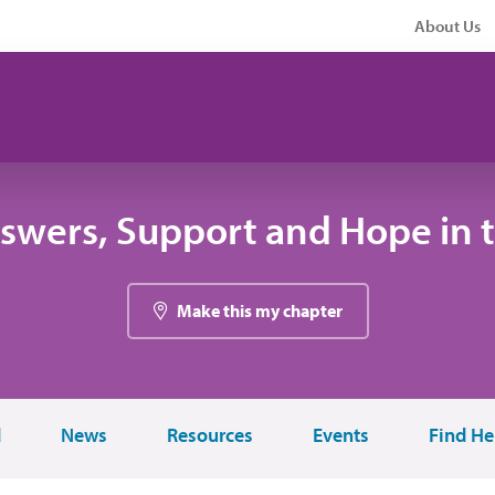
About Us
swers, Support and Hope in 
Make this my chapter
d
News
Resources
Events
Find He