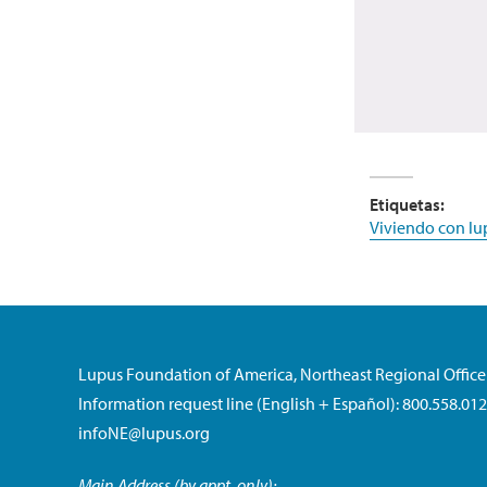
Etiquetas:
Viviendo con lu
Lupus Foundation of America, Northeast Regional Office
Information request line (English + Español): 800.558.01
infoNE@lupus.org
Main Address (by appt. only):