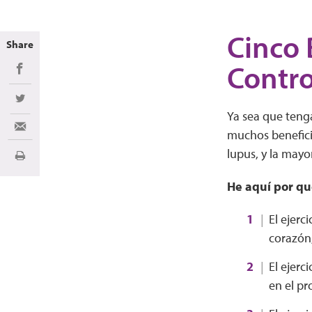
Cinco 
Share
Contro
Share on Facebook
Share on Twitter
Ya sea que tenga
Share via Email
muchos beneficio
lupus, y la mayo
Imprimir
He aquí por qué
El ejerc
corazón,
El ejerc
en el pr