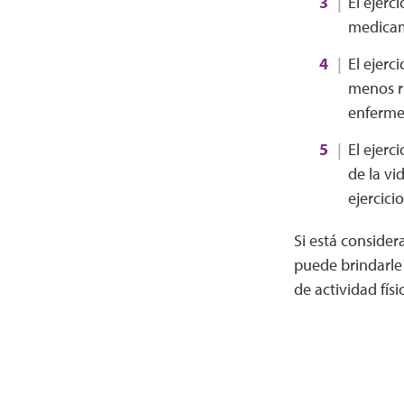
El ejerc
medicam
El ejerc
menos rí
enferme
El ejerc
de la vi
ejercici
Si está conside
puede brindarle 
de actividad fís