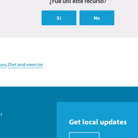
¿Fue útil este recurso?
Sí
No
pus
,
Diet and exercise
21
Get local updates