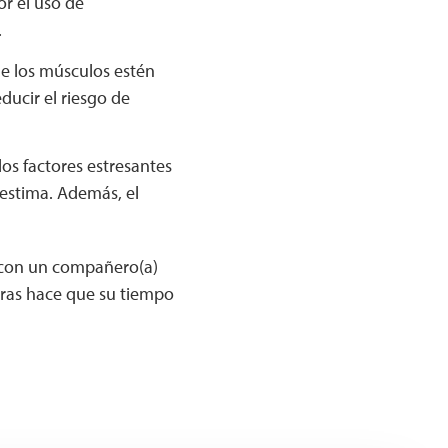
r el uso de
.
ue los músculos estén
ucir el riesgo de
los factores estresantes
estima. Además, el
o con un compañero(a)
tras hace que su tiempo