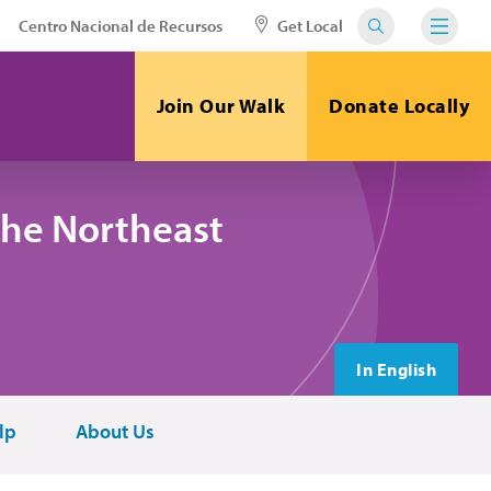
Centro Nacional de Recursos
Get Local
Join Our Walk
Donate Locally
the Northeast
In English
lp
About Us