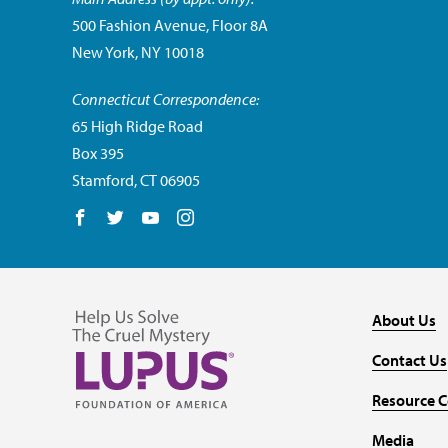
500 Fashion Avenue, Floor 8A
New York, NY 10018
Connecticut Correspondence:
65 High Ridge Road
Box 395
Stamford, CT 06905
Follow us on Facebook
Follow us on Twitter
Follow us on YouTube
Follow us on Instagram
About Us
Contact Us
Resource C
Media