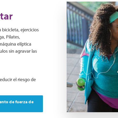
Two women are walking up 
tar
icicleta, ejercicios
a, Pilates,
 máquina elíptica
los sin agravar las
ducir el riesgo de
ento de fuerza de