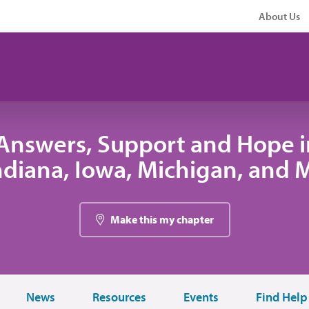
About Us
Answers, Support and Hope 
 Indiana, Iowa, Michigan, and
Make this my chapter
News
Resources
Events
Find Help