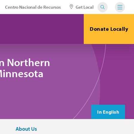
Centro Nacional de Recursos
Get Local
Donate Locally
in Northern
 Minnesota
In English
About Us