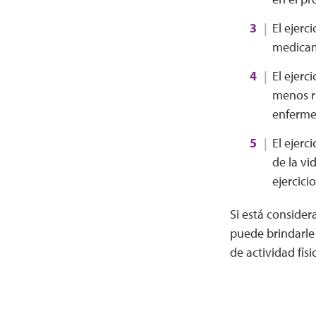
El ejerc
medicam
El ejerc
menos rí
enferme
El ejerc
de la vi
ejercici
Si está conside
puede brindarle 
de actividad fís