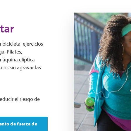
Two women are walking up 
tar
icicleta, ejercicios
a, Pilates,
 máquina elíptica
los sin agravar las
ducir el riesgo de
ento de fuerza de