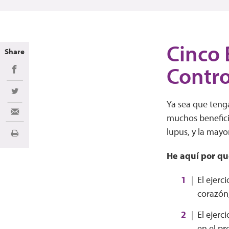
Cinco 
Share
Contro
Share on Facebook
Share on Twitter
Ya sea que tenga
Share via Email
muchos beneficio
lupus, y la mayo
Imprimir
He aquí por qué
El ejerc
corazón,
El ejerc
en el pr