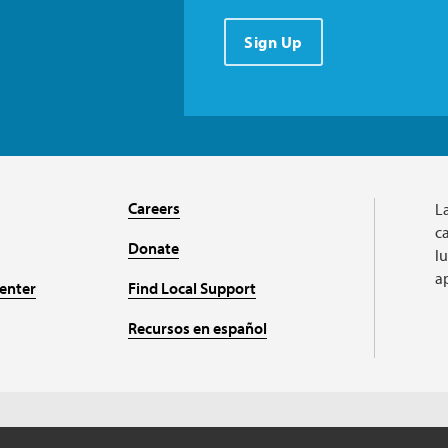
Sign Up
Careers
L
ca
Donate
l
a
enter
Find Local Support
Recursos en español