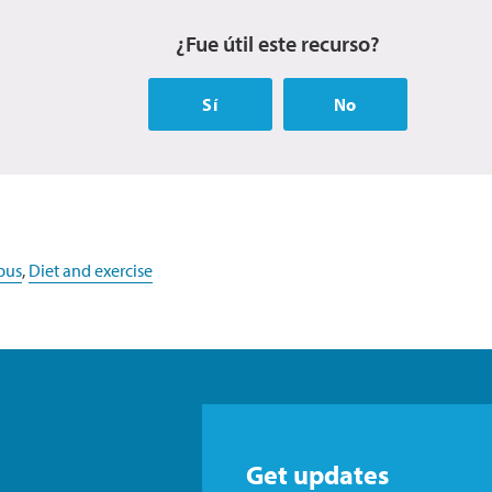
¿Fue útil este recurso?
Sí
No
pus
,
Diet and exercise
Get updates