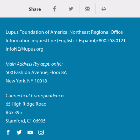
Share
Imprimir
Share on Facebook
Share on Twitter
Share via Email
Lupus Foundation of America, Northeast Regional Office
Information request line (English + Español): 800.558.0121
infoNE@lupus.org
Main Address (by appt. only):
500 Fashion Avenue, Floor 8A
New York, NY 10018
Connecticut Correspondence:
65 High Ridge Road
Box 395
Stamford, CT 06905
Follow us on Facebook
Follow us on Twitter
Follow us on YouTube
Follow us on Instagram