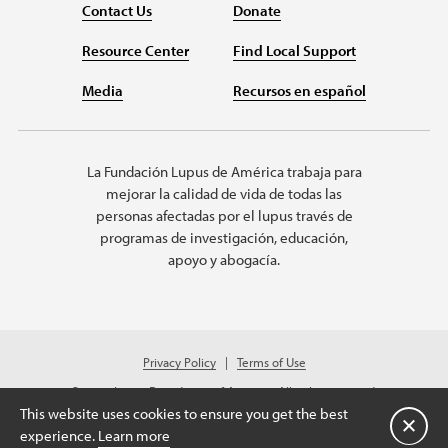
Contact Us
Donate
Resource Center
Find Local Support
Media
Recursos en español
La Fundación Lupus de América trabaja para
mejorar la calidad de vida de todas las
personas afectadas por el lupus través de
programas de investigación, educación,
apoyo y abogacía.
Privacy Policy
Terms of Use
© 2026 Lupus Foundation of America. All rights reserved.
A charitable organization with 501(c)(3) tax-exempt status. Federal ID
This website uses cookies to ensure you get the best
#43-1131436.
Cerrar
experience.
Learn more