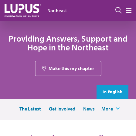
Pasar al contenido principal
Busc
Northeast
M
Providing Answers, Support and
Hope in the Northeast
Make this my chapter
In English
The Latest
Get Involved
News
More