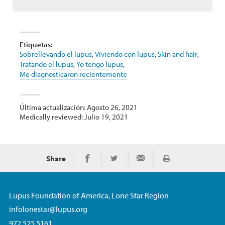
Etiquetas:
Sobrellevando el lupus
,
Viviendo con lupus
,
Skin and hair
,
Tratando el lupus
,
Yo tengo lupus
,
Me diagnosticaron recientemente
Última actualización: Agosto 26, 2021
Medically reviewed: Julio 19, 2021
Share
Imprimir
Share on Facebook
Share on Twitter
Share via Email
Lupus Foundation of America, Lone Star Region
infolonestar@lupus.org
972.525.5161