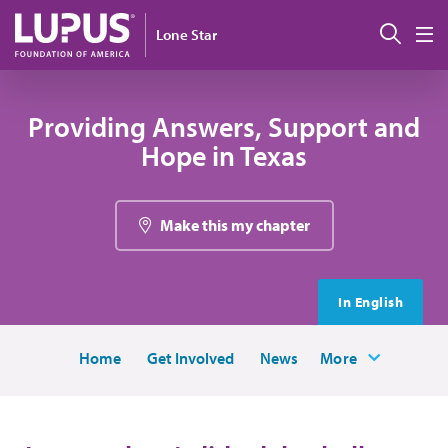
Pasar al contenido principal
Busc
Lone Star
M
Providing Answers, Support and
Hope in Texas
Make this my chapter
In English
Home
Get Involved
News
More