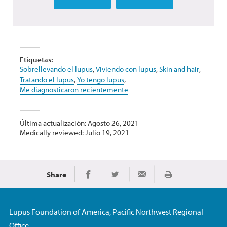
Etiquetas:
Sobrellevando el lupus
,
Viviendo con lupus
,
Skin and hair
,
Tratando el lupus
,
Yo tengo lupus
,
Me diagnosticaron recientemente
Última actualización: Agosto 26, 2021
Medically reviewed: Julio 19, 2021
Share
Imprimir
Share on Facebook
Share on Twitter
Share via Email
Lupus Foundation of America, Pacific Northwest Regional
Office