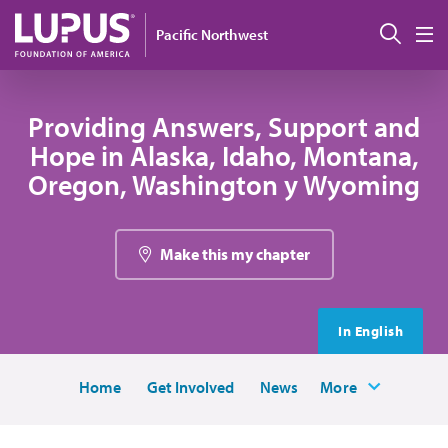
Pasar al contenido principal
Busc
Pacific Northwest
M
Providing Answers, Support and
Hope in Alaska, Idaho, Montana,
Oregon, Washington y Wyoming
Make this my chapter
In English
Home
Get Involved
News
More