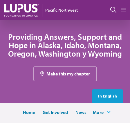
Pasar al contenido principal
Busc
Pacific Northwest
M
Providing Answers, Support and
Hope in Alaska, Idaho, Montana,
Oregon, Washington y Wyoming
Make this my chapter
In English
Home
Get Involved
News
More