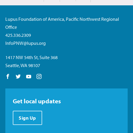
Lupus Foundation of America, Pacific Northwest Regional
Office
425.336.2309
InfoPNW@lupus.org
1417 NW 54th St, Suite 368
Seattle, WA 98107
Follow us on Facebook
Follow us on Twitter
Follow us on YouTube
Follow us on Instagram
Get local updates
Sign Up