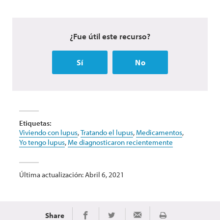
¿Fue útil este recurso?
Sí
No
Etiquetas:
Viviendo con lupus
,
Tratando el lupus
,
Medicamentos
,
Yo tengo lupus
,
Me diagnosticaron recientemente
Última actualización: Abril 6, 2021
Share
Imprimir
Share on Facebook
Share on Twitter
Share via Email