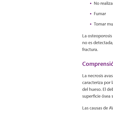
No realizar
Fumar
Tomar mu
La osteoporosis
no es detectada
fractura.
Comprensión
La necrosis avas
caracteriza por 
del hueso. El d
superficie ósea
Las causas de AV