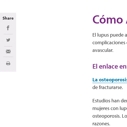
Cómo A
Share
Share on Facebook
El lupus puede a
complicaciones 
Share on Twitter
avascular.
Share via Email
El enlace en
Imprimir
La osteoporosi
de fracturarse.
Estudios han de
mujeres con lup
osteoporosis. Lo
razones.