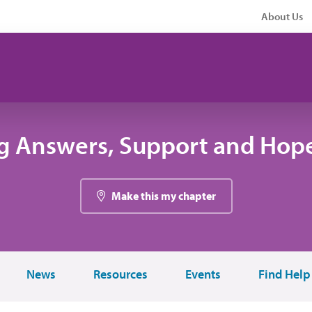
About Us
g Answers, Support and Hope
Make this my chapter
News
Resources
Events
Find Help