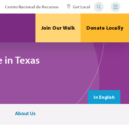
Centro Nacional de Recursos
Get Local
Join Our Walk
Donate Locally
 in Texas
In English
About Us