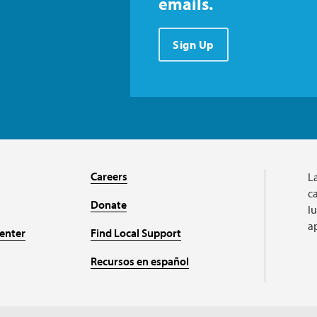
emails.
Sign Up
Careers
L
ca
Donate
l
a
enter
Find Local Support
Recursos en español