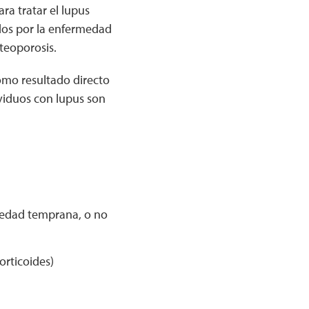
a tratar el lupus
dos por la enfermedad
teoporosis.
omo resultado directo
viduos con lupus son
 edad temprana, o no
orticoides)