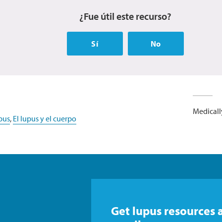
¿Fue útil este recurso?
Sí
No
Medicall
pus
,
El lupus y el cuerpo
Get lupus resources 