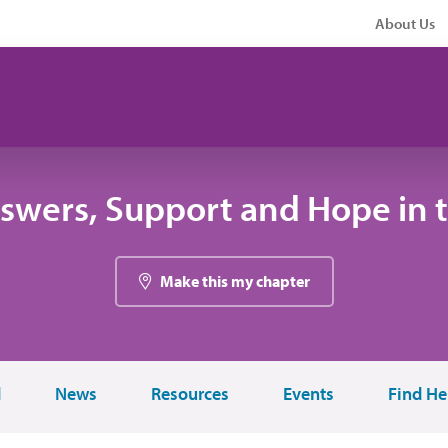
About Us
swers, Support and Hope in 
Make this my chapter
d
News
Resources
Events
Find He