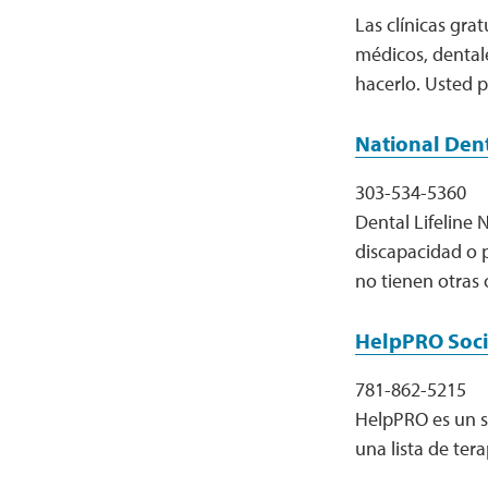
Las clínicas gra
médicos, dentale
hacerlo. Usted p
National Dent
303-534-5360
Dental Lifeline 
discapacidad o 
no tienen otras 
HelpPRO Soci
781-862-5215
HelpPRO es un s
una lista de ter