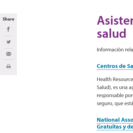
Asiste
Share
salud
Share on Facebook
Share on Twitter
Información rela
Share via Email
Centros de S
Imprimir
Health Resource
Salud), es una 
responsable por 
seguro, que est
National Asso
Gratuitas y d