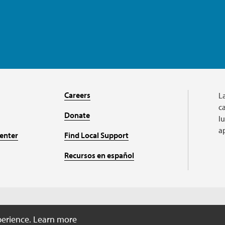
Careers
L
ca
Donate
l
a
enter
Find Local Support
Recursos en español
A charitable organizati
perience.
Learn more