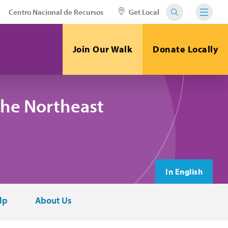
Centro Nacional de Recursos
Get Local
Join Our Walk
Donate Locally
the Northeast
In English
lp
About Us