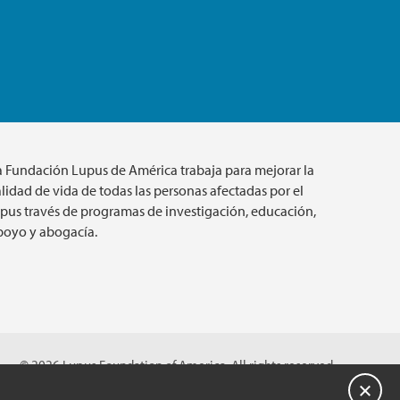
a Fundación Lupus de América trabaja para mejorar la
lidad de vida de todas las personas afectadas por el
upus través de programas de investigación, educación,
poyo y abogacía.
© 2026 Lupus Foundation of America. All rights reserved.
on with 501(c)(3) tax-exempt status. Federal ID #43-1131436.
Cerrar