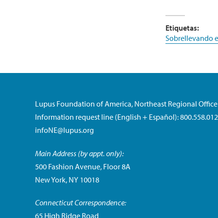
Etiquetas:
Sobrellevando e
Lupus Foundation of America, Northeast Regional Office
Information request line (English + Español): 800.558.01
infoNE@lupus.org
Main Address (by appt. only):
500 Fashion Avenue, Floor 8A
New York, NY 10018
Connecticut Correspondence:
65 High Ridge Road