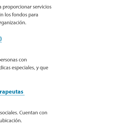
a proporcionar servicios
in los fondos para
 organización.
)
 personas con
cas especiales, y que
erapeutas
sociales. Cuentan con
 ubicación.