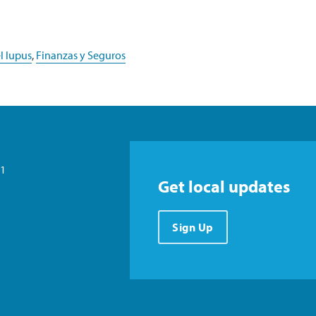
l lupus
,
Finanzas y Seguros
21
Get local updates
Sign Up