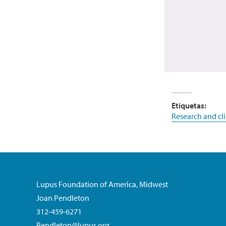
Etiquetas:
Research and clin
Lupus Foundation of America, Midwest
Joan Pendleton
312-459-6271
Pendleton@lupus.org