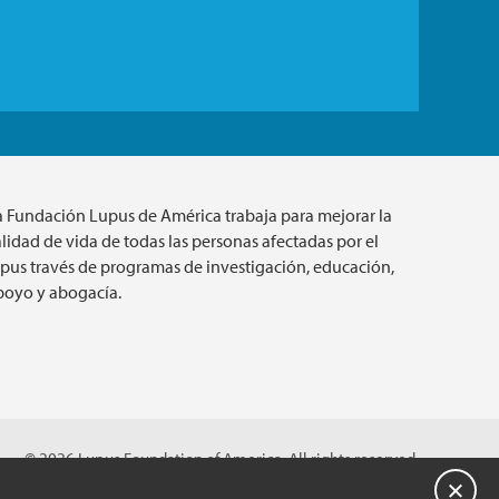
a Fundación Lupus de América trabaja para mejorar la
lidad de vida de todas las personas afectadas por el
upus través de programas de investigación, educación,
poyo y abogacía.
© 2026 Lupus Foundation of America. All rights reserved.
on with 501(c)(3) tax-exempt status. Federal ID #43-1131436.
Cerrar