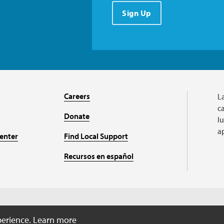
Sign Up
Careers
L
ca
Donate
l
a
enter
Find Local Support
Recursos en español
Charitable organizati
perience.
Learn more