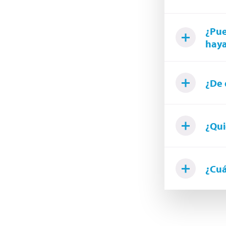
¿Pue
hay
¿De 
¿Qui
¿Cuá