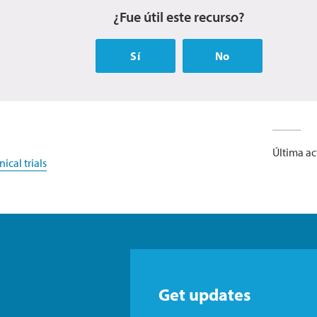
¿Fue útil este recurso?
Sí
No
Última ac
ical trials
Get updates