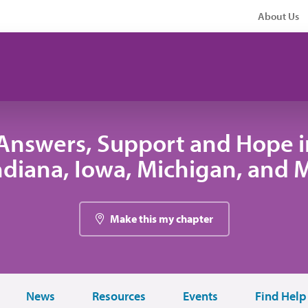
About Us
Answers, Support and Hope 
 Indiana, Iowa, Michigan, and
Make this my chapter
News
Resources
Events
Find Help