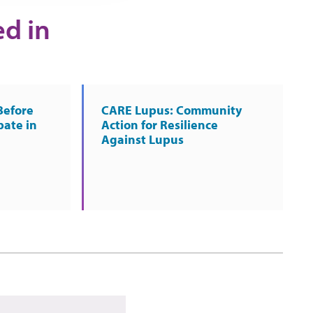
ed in
Before
CARE Lupus: Community
pate in
Action for Resilience
Against Lupus