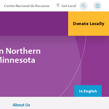
Centro Nacional de Recursos
Get Local
Donate Locally
in Northern
 Minnesota
In English
About Us