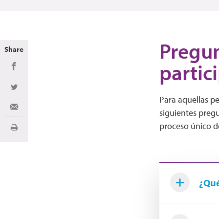
Pregun
Share
partic
Share on Facebook
Share on Twitter
Para aquellas pe
Share via Email
siguientes pregu
proceso único de
Imprimir
¿Qué