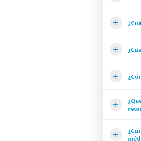
¿Cuá
¿Cuá
¿Cóm
¿Qué
reun
¿Con
médi