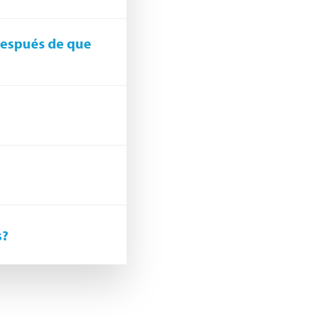
después de que
s?