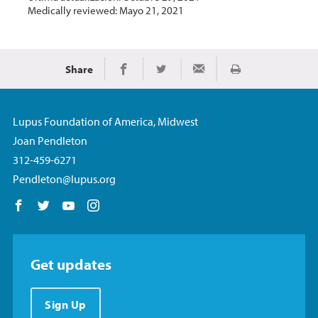
Medically reviewed: Mayo 21, 2021
Share
Imprimir
Share on Facebook
Share on Twitter
Share via Email
Lupus Foundation of America, Midwest
Joan Pendleton
312-459-6271
Pendleton@lupus.org
Follow us on Facebook
Follow us on Twitter
Follow us on YouTube
Follow us on Instagram
Get updates
Sign Up