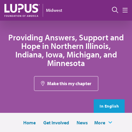
Pasar al contenido principal
Busc
Midwest
M
Providing Answers, Support and
Hope in Northern Illinois,
Indiana, Iowa, Michigan, and
Minnesota
Make this my chapter
In English
Home
Get Involved
News
More