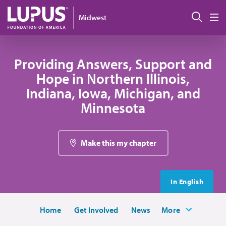
Pasar al contenido principal
Busc
Midwest
M
Providing Answers, Support and
Hope in Northern Illinois,
Indiana, Iowa, Michigan, and
Minnesota
Make this my chapter
In English
Home
Get Involved
News
More