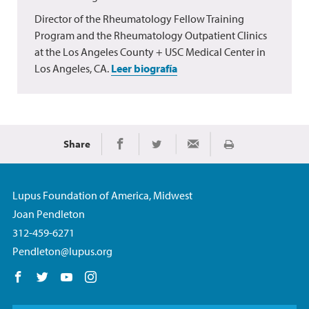
Director of the Rheumatology Fellow Training
Program and the Rheumatology Outpatient Clinics
at the Los Angeles County + USC Medical Center in
Los Angeles, CA.
Leer biografía
Share
Imprimir
Share on Facebook
Share on Twitter
Share via Email
Lupus Foundation of America, Midwest
Joan Pendleton
312-459-6271
Pendleton@lupus.org
Follow us on Facebook
Follow us on Twitter
Follow us on YouTube
Follow us on Instagram