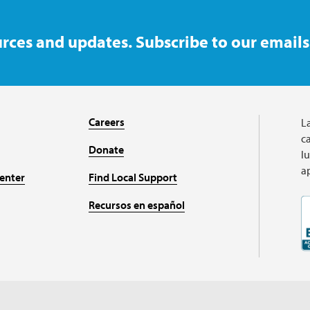
rces and updates. Subscribe to our emails
Careers
L
ca
Donate
l
a
enter
Find Local Support
Recursos en español