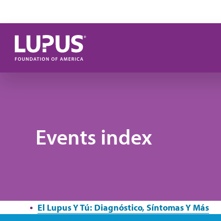
Pasar al contenido principal
Events index
El Lupus Y Tú: Diagnóstico, Síntomas Y Más