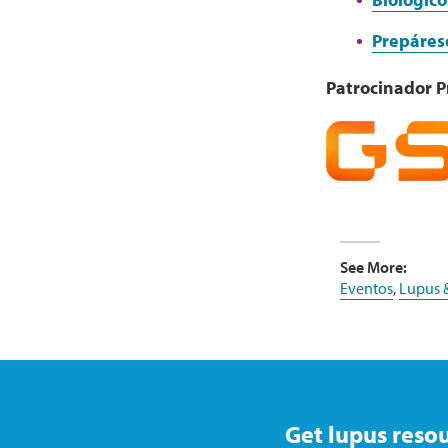
Prepárese
Patrocinador 
See More:
Eventos
,
Lupus 
Get lupus resou