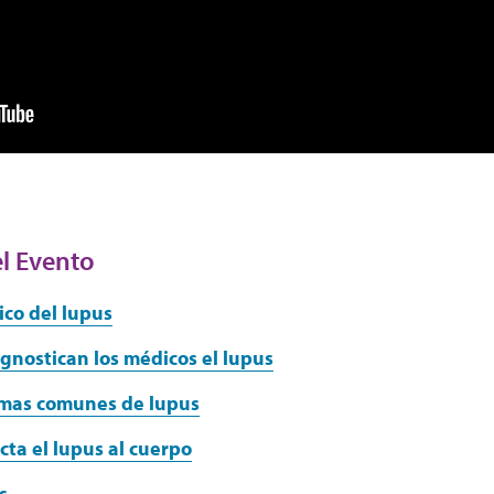
l Evento
co del lupus
gnostican los médicos el lupus
omas comunes de lupus
ta el lupus al cuerpo
s