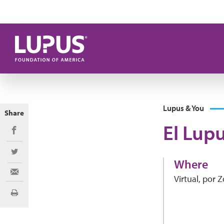
Pasar al contenido principal
Lupus & You
Share
El Lupu
Share on Facebook
Share on Twitter
Where
Share via Email
Virtual, por
Imprimir