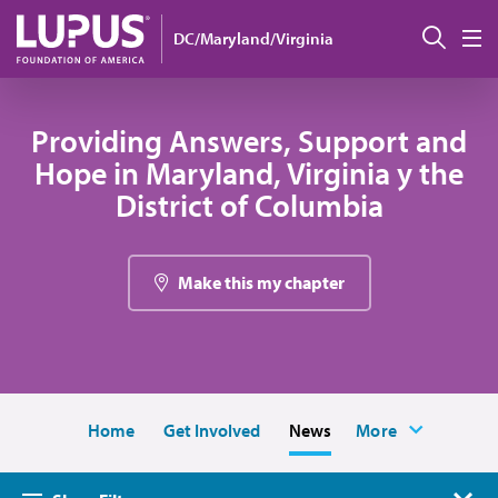
Pasar al contenido principal
Busc
DC/Maryland/Virginia
M
Providing Answers, Support and
Hope in Maryland, Virginia y the
District of Columbia
Make this my chapter
Home
Get Involved
News
More