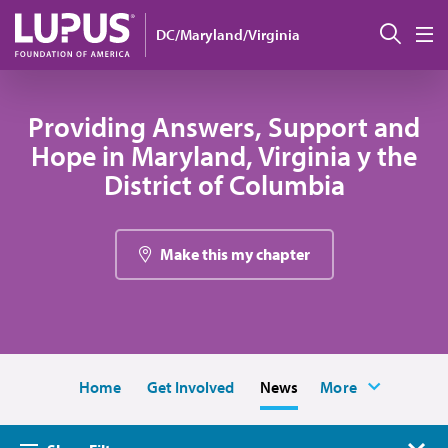
Pasar al contenido principal
Busc
DC/Maryland/Virginia
M
Providing Answers, Support and
Hope in Maryland, Virginia y the
District of Columbia
Make this my chapter
Home
Get Involved
News
More