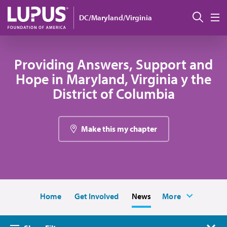
Pasar al contenido principal
Busc
DC/Maryland/Virginia
M
Providing Answers, Support and
Hope in Maryland, Virginia y the
District of Columbia
Make this my chapter
Home
Get Involved
News
More