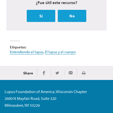
¿Fue útil este recurso?
Sí
No
Etiquetas:
Entendiendo el lupus
,
El lupus y el cuerpo
Share
Imprimir
Share on Facebook
Share on Twitter
Share via Email
Lupus Foundation of America, Wisconsin Chapter
2600 N Mayfair Road, Suite 320
Milwaukee, WI 53226