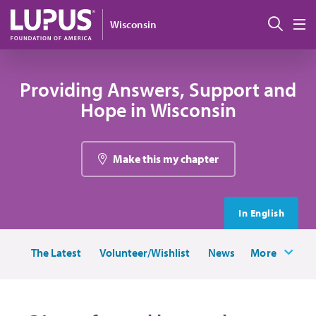
Pasar al contenido principal
Busc
Wisconsin
M
Providing Answers, Support and
Hope in Wisconsin
Make this my chapter
In English
The Latest
Volunteer/Wishlist
News
More