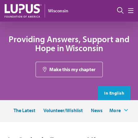
Pasar al contenido principal
Busc
Wisconsin
M
Providing Answers, Support and
Hope in Wisconsin
Make this my chapter
In English
The Latest
Volunteer/Wishlist
News
More