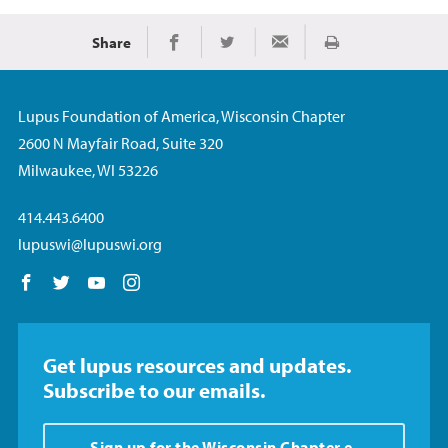
Share
Imprimir
Share on Facebook
Share on Twitter
Share via Email
Lupus Foundation of America, Wisconsin Chapter
2600 N Mayfair Road, Suite 320
Milwaukee, WI 53226
414.443.6400
lupuswi@lupuswi.org
Follow us on Facebook
Follow us on Twitter
Follow us on YouTube
Follow us on Instagram
Get lupus resources and updates.
Subscribe to our emails.
Sign up for the Wisconsin Chapter e-