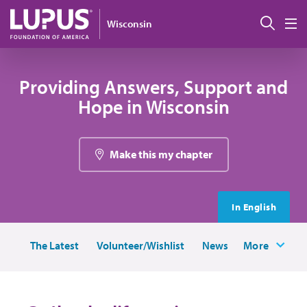
Pasar al contenido principal
Busc
Wisconsin
M
Providing Answers, Support and
Hope in Wisconsin
Make this my chapter
In English
The Latest
Volunteer/Wishlist
News
More