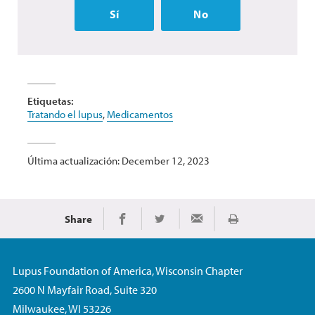
Sí
No
Etiquetas:
Tratando el lupus
,
Medicamentos
Última actualización: December 12, 2023
Share
Imprimir
Share on Facebook
Share on Twitter
Share via Email
Lupus Foundation of America, Wisconsin Chapter
2600 N Mayfair Road, Suite 320
Milwaukee, WI 53226