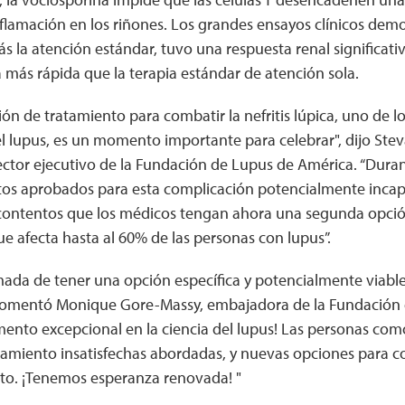
flamación en los riñones. Los grandes ensayos clínicos dem
s la atención estándar, tuvo una respuesta renal significa
a más rápida que la terapia estándar de atención sola.
n de tratamiento para combatir la nefritis lúpica, uno de 
l lupus, es un momento importante para celebrar", dijo Stev
rector ejecutivo de la Fundación de Lupus de América. “Dur
os aprobados para esta complicación potencialmente incapa
contentos que los médicos tengan ahora una segunda opción
que afecta hasta al 60% de las personas con lupus”.
mada de tener una opción específica y potencialmente viabl
", comentó Monique Gore-Massy, embajadora de la Fundación
ento excepcional en la ciencia del lupus! Las personas com
amiento insatisfechas abordadas, y nuevas opciones para cont
nto. ¡Tenemos esperanza renovada! "