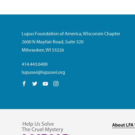
Lupus Foundation of America, Wisconsin Chapter
2600 N Mayfair Road, Suite 320
Milwaukee, WI 53226
414.443.6400
lupuswi@lupuswi.org
Follow us on Facebook
Follow us on Twitter
Follow us on YouTube
Follow us on Instagram
About LFA 