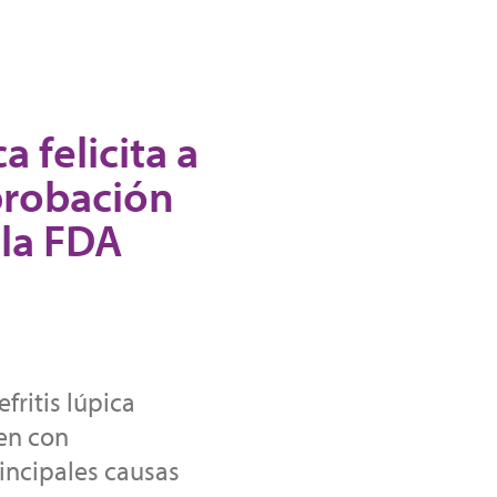
 felicita a
probación
 la FDA
fritis lúpica
en con
incipales causas