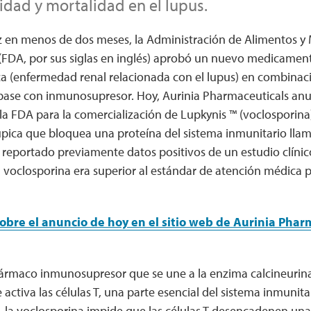
idad y mortalidad en el lupus.
 en menos de dos meses, la Administración de Alimentos y
(FDA, por sus siglas en inglés) aprobó un nuevo medicamento
pica (enfermedad renal relacionada con el lupus) en combina
base con inmunosupresor. Hoy, Aurinia Pharmaceuticals anu
la FDA para la comercialización de Lupkynis ™ (voclosporina),
 lúpica que bloquea una proteína del sistema inmunitario lla
reportado previamente datos positivos de un estudio clínic
voclosporina era superior al estándar de atención médica p
bre el anuncio de hoy en el sitio web de Aurinia Phar
fármaco inmunosupresor que se une a la enzima calcineurina
 activa las células T, una parte esencial del sistema inmunita
a, la voclosporina impide que las células T desencadenen u