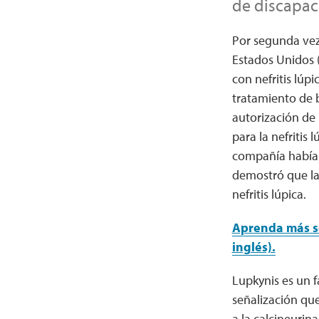
de discapac
Por segunda vez
Estados Unidos 
con nefritis lú
tratamiento de 
autorización de 
para la nefritis
compañía había 
demostró que la 
nefritis lúpica.
Aprenda más so
inglés).
Lupkynis es un 
señalización que
a la calcineurin