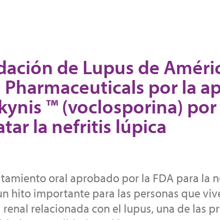
ación de Lupus de América
a Pharmaceuticals por la a
ynis ™ (voclosporina) por
atar la nefritis lúpica
atamiento oral aprobado por la FDA para la ne
un hito importante para las personas que viv
enal relacionada con el lupus, una de las pr