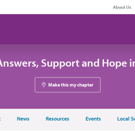
About Us
Answers, Support and Hope i
Make this my chapter
t
News
Resources
Events
Local S