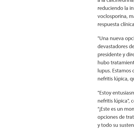
reduciendo la in
voclosporina, má
respuesta clínic
"Una nueva opció
devastadores de
presidente y di
hubo tratamient
lupus. Estamos 
nefritis lúpica, 
"Estoy entusias
nefritis lúpica
“¡Este es un mom
opciones de trat
y todo su suste