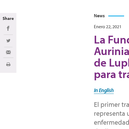
News
Share
Enero 22, 2021
Share on Facebook
La Fund
Share on Twitter
Aurini
Share via Email
de Lupk
Imprimir
para tr
In English
El primer tr
representa 
enfermedad r