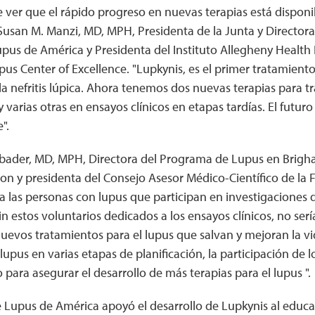
ver que el rápido progreso en nuevas terapias está disponi
 Susan M. Manzi, MD, MPH, Presidenta de la Junta y Directora
pus de América y Presidenta del Instituto Allegheny Health
pus Center of Excellence. "Lupkynis, es el primer tratamient
la nefritis lúpica. Ahora tenemos dos nuevas terapias para t
y varias otras en ensayos clínicos en etapas tardías. El futur
".
bader, MD, MPH, Directora del Programa de Lupus en Brig
ton y presidenta del Consejo Asesor Médico-Científico de la
a las personas con lupus que participan en investigaciones 
in estos voluntarios dedicados a los ensayos clínicos, no serí
uevos tratamientos para el lupus que salvan y mejoran la v
 lupus en varias etapas de planificación, la participación de 
 para asegurar el desarrollo de más terapias para el lupus ".
 Lupus de América apoyó el desarrollo de Lupkynis al educa