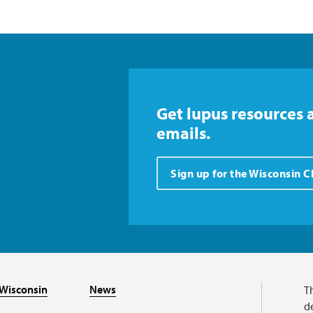
Get lupus resources 
emails.
Sign up for the Wisconsin 
Wisconsin
News
T
de