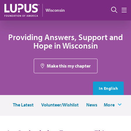
Pasar al contenido principal
Busc
Wisconsin
M
Providing Answers, Support and
Hope in Wisconsin
Make this my chapter
In English
The Latest
Volunteer/Wishlist
News
More