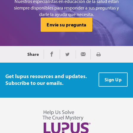
Nuestros especialistas en educación de la salud están
siempre disponibles para responder a sus preguntas y
darle la ayuda que necesita.
Envíe su pregunta
Share
Imprimir
Share on Facebook
Share on Twitter
Share via Email
Get lupus resources and updates.
Sign Up
Subscribe to our emails.